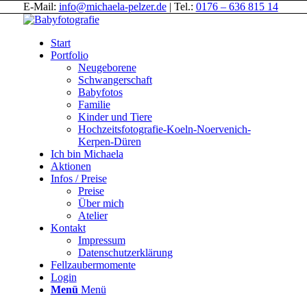
E-Mail:
info@michaela-pelzer.de
| Tel.:
0176 – 636 815 14
Start
Portfolio
Neugeborene
Schwangerschaft
Babyfotos
Familie
Kinder und Tiere
Hochzeitsfotografie-Koeln-Noervenich-
Kerpen-Düren
Ich bin Michaela
Aktionen
Infos / Preise
Preise
Über mich
Atelier
Kontakt
Impressum
Datenschutzerklärung
Fellzaubermomente
Login
Menü
Menü