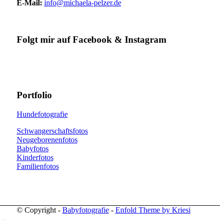
E-Mail:
info@michaela-pelzer.de
Folgt mir auf Facebook & Instagram
Portfolio
Hundefotografie
Schwangerschaftsfotos
Neugeborenenfotos
Babyfotos
Kinderfotos
Familienfotos
© Copyright -
Babyfotografie
-
Enfold Theme by Kriesi