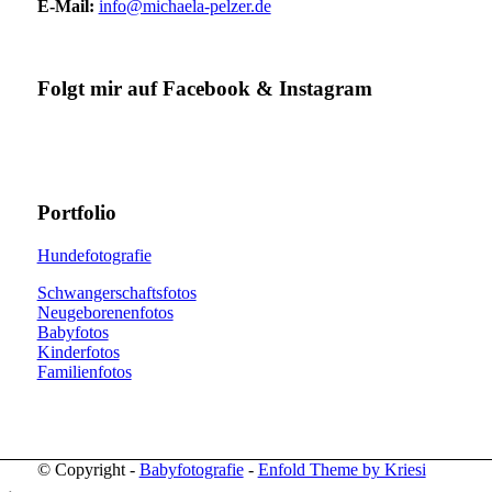
E-Mail:
info@michaela-pelzer.de
Folgt mir auf Facebook & Instagram
Portfolio
Hundefotografie
Schwangerschaftsfotos
Neugeborenenfotos
Babyfotos
Kinderfotos
Familienfotos
© Copyright -
Babyfotografie
-
Enfold Theme by Kriesi