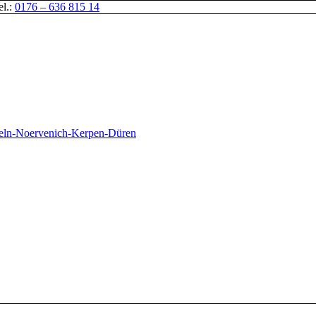
el.:
0176 – 636 815 14
oeln-Noervenich-Kerpen-Düren