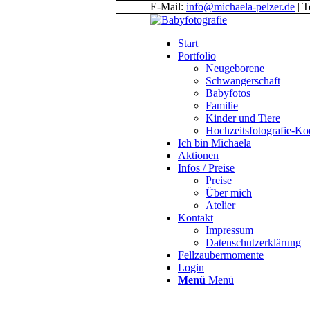
E-Mail:
info@michaela-pelzer.de
| T
Start
Portfolio
Neugeborene
Schwangerschaft
Babyfotos
Familie
Kinder und Tiere
Hochzeitsfotografie-K
Ich bin Michaela
Aktionen
Infos / Preise
Preise
Über mich
Atelier
Kontakt
Impressum
Datenschutzerklärung
Fellzaubermomente
Login
Menü
Menü