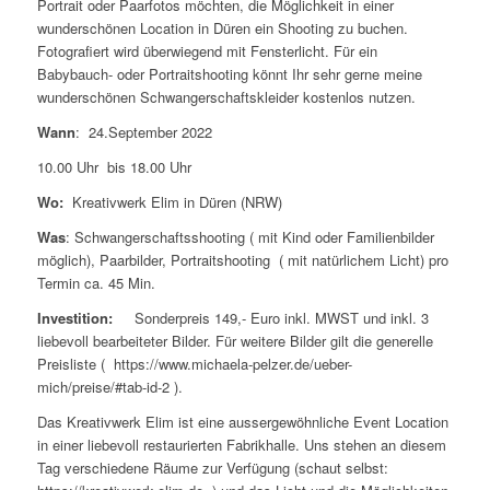
Portrait oder Paarfotos möchten, die Möglichkeit in einer
wunderschönen Location in Düren ein Shooting zu buchen.
Fotografiert wird überwiegend mit Fensterlicht. Für ein
Babybauch- oder Portraitshooting könnt Ihr sehr gerne meine
wunderschönen Schwangerschaftskleider kostenlos nutzen.
Wann
: 24.September 2022
10.00 Uhr bis 18.00 Uhr
Wo:
Kreativwerk Elim in Düren (NRW)
Was
: Schwangerschaftsshooting ( mit Kind oder Familienbilder
möglich), Paarbilder, Portraitshooting ( mit natürlichem Licht) pro
Termin ca. 45 Min.
Investition:
Sonderpreis 149,- Euro inkl. MWST und inkl. 3
liebevoll bearbeiteter Bilder. Für weitere Bilder gilt die generelle
Preisliste ( https://www.michaela-pelzer.de/ueber-
mich/preise/#tab-id-2 ).
Das Kreativwerk Elim ist eine aussergewöhnliche Event Location
in einer liebevoll restaurierten Fabrikhalle. Uns stehen an diesem
Tag verschiedene Räume zur Verfügung (schaut selbst: