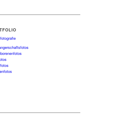
TFOLIO
fotografie
ngerschaftsfotos
borenenfotos
otos
rfotos
ienfotos