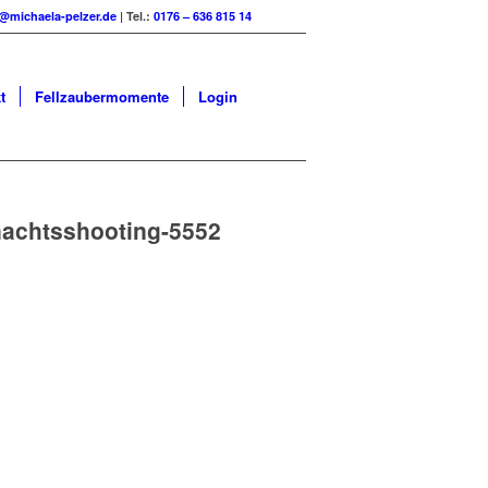
@michaela-pelzer.de
| Tel.:
0176 – 636 815 14
t
Fellzaubermomente
Login
nachtsshooting-5552