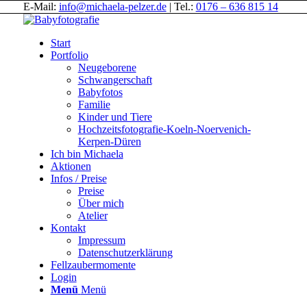
E-Mail:
info@michaela-pelzer.de
| Tel.:
0176 – 636 815 14
Start
Portfolio
Neugeborene
Schwangerschaft
Babyfotos
Familie
Kinder und Tiere
Hochzeitsfotografie-Koeln-Noervenich-
Kerpen-Düren
Ich bin Michaela
Aktionen
Infos / Preise
Preise
Über mich
Atelier
Kontakt
Impressum
Datenschutzerklärung
Fellzaubermomente
Login
Menü
Menü