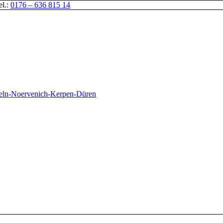
el.:
0176 – 636 815 14
oeln-Noervenich-Kerpen-Düren