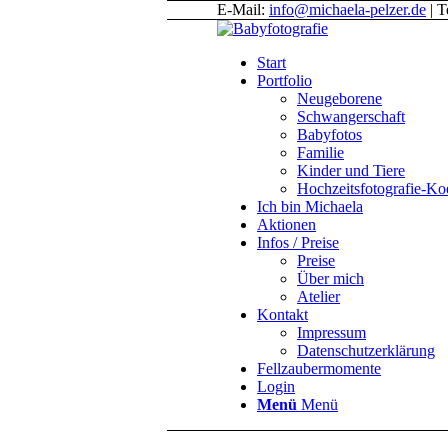
E-Mail:
info@michaela-pelzer.de
| T
Start
Portfolio
Neugeborene
Schwangerschaft
Babyfotos
Familie
Kinder und Tiere
Hochzeitsfotografie-K
Ich bin Michaela
Aktionen
Infos / Preise
Preise
Über mich
Atelier
Kontakt
Impressum
Datenschutzerklärung
Fellzaubermomente
Login
Menü
Menü