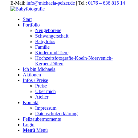
E-Mail:
info@michaela-pelzer.de
| Tel.:
0176 – 636 815 14
Start
Portfolio
Neugeborene
Schwangerschaft
Babyfotos
Familie
Kinder und Tiere
Hochzeitsfotografie-Koeln-Noervenich-
Kerpen-Düren
Ich bin Michaela
Aktionen
Infos / Preise
Preise
Über mich
Atelier
Kontakt
Impressum
Datenschutzerklärung
Fellzaubermomente
Login
Menü
Menü