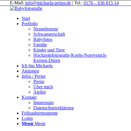
E-Mail:
info@michaela-pelzer.de
| Tel.:
0176 – 636 815 14
Start
Portfolio
Neugeborene
Schwangerschaft
Babyfotos
Familie
Kinder und Tiere
Hochzeitsfotografie-Koeln-Noervenich-
Kerpen-Düren
Ich bin Michaela
Aktionen
Infos / Preise
Preise
Über mich
Atelier
Kontakt
Impressum
Datenschutzerklärung
Fellzaubermomente
Login
Menü
Menü