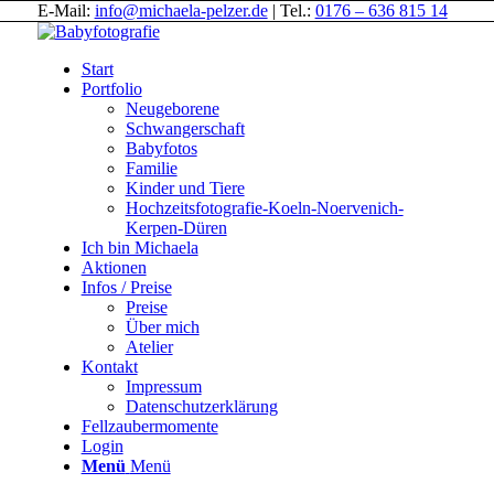
E-Mail:
info@michaela-pelzer.de
| Tel.:
0176 – 636 815 14
Start
Portfolio
Neugeborene
Schwangerschaft
Babyfotos
Familie
Kinder und Tiere
Hochzeitsfotografie-Koeln-Noervenich-
Kerpen-Düren
Ich bin Michaela
Aktionen
Infos / Preise
Preise
Über mich
Atelier
Kontakt
Impressum
Datenschutzerklärung
Fellzaubermomente
Login
Menü
Menü