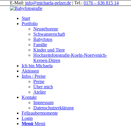
E-Mail:
info@michaela-pelzer.de
| Tel.:
0176 – 636 815 14
Start
Portfolio
Neugeborene
Schwangerschaft
Babyfotos
Familie
Kinder und Tiere
Hochzeitsfotografie-Koeln-Noervenich-
Kerpen-Düren
Ich bin Michaela
Aktionen
Infos / Preise
Preise
Über mich
Atelier
Kontakt
Impressum
Datenschutzerklärung
Fellzaubermomente
Login
Menü
Menü