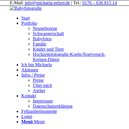
E-Mail:
info@michaela-pelzer.de
| Tel.:
0176 – 636 815 14
Start
Portfolio
Neugeborene
Schwangerschaft
Babyfotos
Familie
Kinder und Tiere
Hochzeitsfotografie-Koeln-Noervenich-
Kerpen-Düren
Ich bin Michaela
Aktionen
Infos / Preise
Preise
Über mich
Atelier
Kontakt
Impressum
Datenschutzerklärung
Fellzaubermomente
Login
Menü
Menü