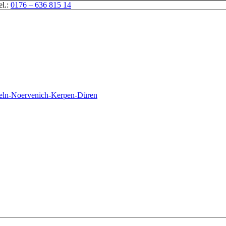
el.:
0176 – 636 815 14
oeln-Noervenich-Kerpen-Düren