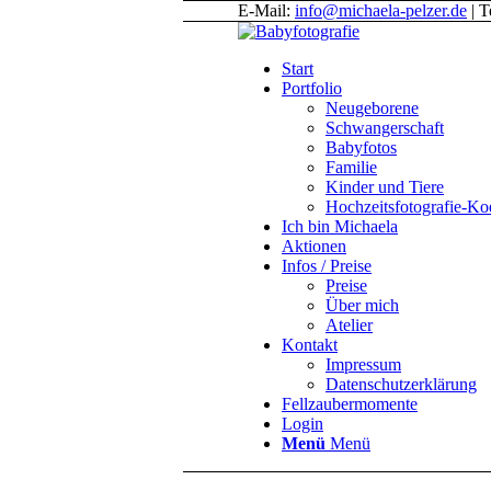
E-Mail:
info@michaela-pelzer.de
| T
Start
Portfolio
Neugeborene
Schwangerschaft
Babyfotos
Familie
Kinder und Tiere
Hochzeitsfotografie-K
Ich bin Michaela
Aktionen
Infos / Preise
Preise
Über mich
Atelier
Kontakt
Impressum
Datenschutzerklärung
Fellzaubermomente
Login
Menü
Menü