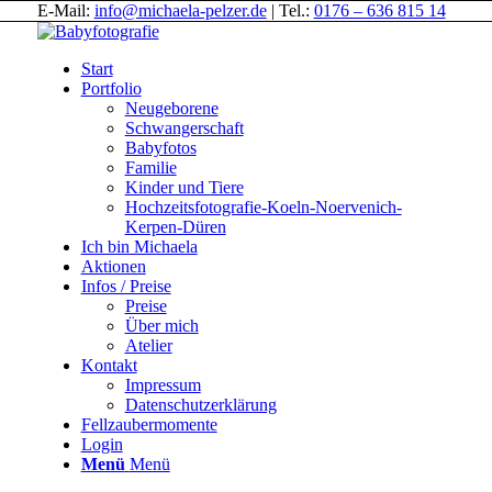
E-Mail:
info@michaela-pelzer.de
| Tel.:
0176 – 636 815 14
Start
Portfolio
Neugeborene
Schwangerschaft
Babyfotos
Familie
Kinder und Tiere
Hochzeitsfotografie-Koeln-Noervenich-
Kerpen-Düren
Ich bin Michaela
Aktionen
Infos / Preise
Preise
Über mich
Atelier
Kontakt
Impressum
Datenschutzerklärung
Fellzaubermomente
Login
Menü
Menü