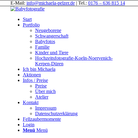
E-Mail:
info@michaela-pelzer.de
| Tel.:
0176 – 636 815 14
Start
Portfolio
Neugeborene
Schwangerschaft
Babyfotos
Familie
Kinder und Tiere
Hochzeitsfotografie-Koeln-Noervenich-
Kerpen-Düren
Ich bin Michaela
Aktionen
Infos / Preise
Preise
Über mich
Atelier
Kontakt
Impressum
Datenschutzerklärung
Fellzaubermomente
Login
Menü
Menü