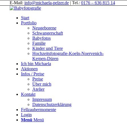
E-Mail:
info@michaela-pelzer.de
| Tel.:
0176 – 636 815 14
Start
Portfolio
Neugeborene
Schwangerschaft
Babyfotos
Familie
Kinder und Tiere
Hochzeitsfotografie-Koeln-Noervenich-
Kerpen-Düren
Ich bin Michaela
Aktionen
Infos / Preise
Preise
Über mich
Atelier
Kontakt
Impressum
Datenschutzerklärung
Fellzaubermomente
Login
Menü
Menü