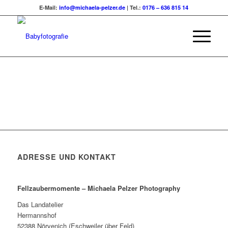
E-Mail:
info@michaela-pelzer.de
| Tel.:
0176 – 636 815 14
ADRESSE UND KONTAKT
Fellzaubermomente –
Michaela Pelzer Photography
Das Landatelier
Hermannshof
52388 Nörvenich (Eschweiler über Feld)