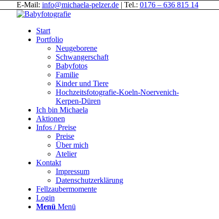
E-Mail:
info@michaela-pelzer.de
| Tel.:
0176 – 636 815 14
Start
Portfolio
Neugeborene
Schwangerschaft
Babyfotos
Familie
Kinder und Tiere
Hochzeitsfotografie-Koeln-Noervenich-
Kerpen-Düren
Ich bin Michaela
Aktionen
Infos / Preise
Preise
Über mich
Atelier
Kontakt
Impressum
Datenschutzerklärung
Fellzaubermomente
Login
Menü
Menü