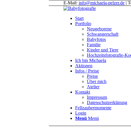
E-Mail:
info@michaela-pelzer.de
| T
Start
Portfolio
Neugeborene
Schwangerschaft
Babyfotos
Familie
Kinder und Tiere
Hochzeitsfotografie-K
Ich bin Michaela
Aktionen
Infos / Preise
Preise
Über mich
Atelier
Kontakt
Impressum
Datenschutzerklärung
Fellzaubermomente
Login
Menü
Menü