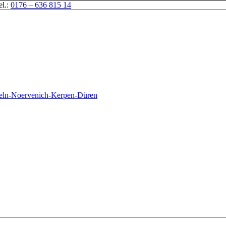
el.:
0176 – 636 815 14
oeln-Noervenich-Kerpen-Düren