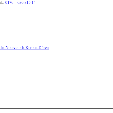
el.:
0176 – 636 815 14
oeln-Noervenich-Kerpen-Düren