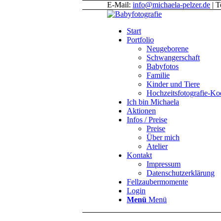
E-Mail:
info@michaela-pelzer.de
| T
Start
Portfolio
Neugeborene
Schwangerschaft
Babyfotos
Familie
Kinder und Tiere
Hochzeitsfotografie-K
Ich bin Michaela
Aktionen
Infos / Preise
Preise
Über mich
Atelier
Kontakt
Impressum
Datenschutzerklärung
Fellzaubermomente
Login
Menü
Menü