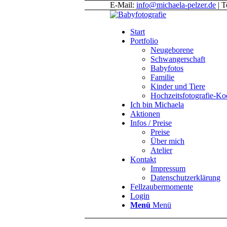
E-Mail:
info@michaela-pelzer.de
| T
Start
Portfolio
Neugeborene
Schwangerschaft
Babyfotos
Familie
Kinder und Tiere
Hochzeitsfotografie-K
Ich bin Michaela
Aktionen
Infos / Preise
Preise
Über mich
Atelier
Kontakt
Impressum
Datenschutzerklärung
Fellzaubermomente
Login
Menü
Menü