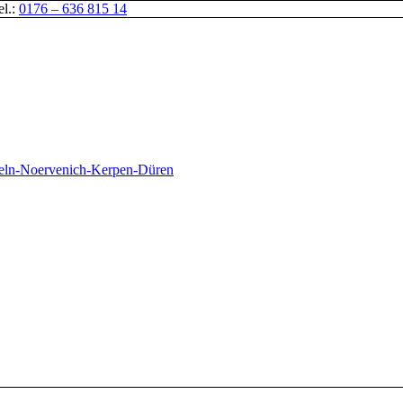
el.:
0176 – 636 815 14
oeln-Noervenich-Kerpen-Düren