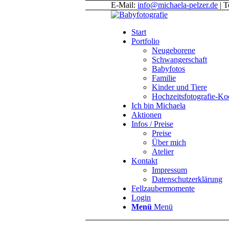
E-Mail:
info@michaela-pelzer.de
| T
Start
Portfolio
Neugeborene
Schwangerschaft
Babyfotos
Familie
Kinder und Tiere
Hochzeitsfotografie-K
Ich bin Michaela
Aktionen
Infos / Preise
Preise
Über mich
Atelier
Kontakt
Impressum
Datenschutzerklärung
Fellzaubermomente
Login
Menü
Menü