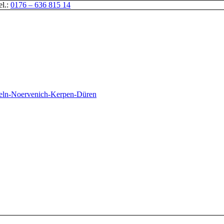
el.:
0176 – 636 815 14
oeln-Noervenich-Kerpen-Düren