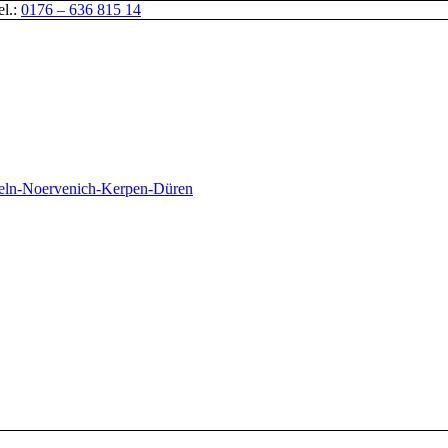
el.:
0176 – 636 815 14
oeln-Noervenich-Kerpen-Düren