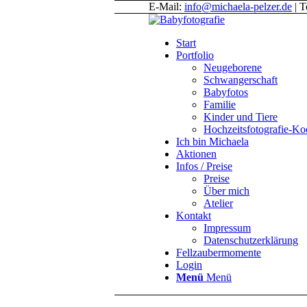
E-Mail:
info@michaela-pelzer.de
| T
Start
Portfolio
Neugeborene
Schwangerschaft
Babyfotos
Familie
Kinder und Tiere
Hochzeitsfotografie-K
Ich bin Michaela
Aktionen
Infos / Preise
Preise
Über mich
Atelier
Kontakt
Impressum
Datenschutzerklärung
Fellzaubermomente
Login
Menü
Menü