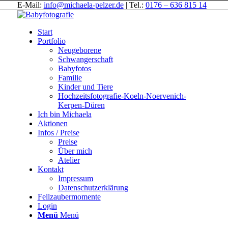
E-Mail:
info@michaela-pelzer.de
| Tel.:
0176 – 636 815 14
Start
Portfolio
Neugeborene
Schwangerschaft
Babyfotos
Familie
Kinder und Tiere
Hochzeitsfotografie-Koeln-Noervenich-
Kerpen-Düren
Ich bin Michaela
Aktionen
Infos / Preise
Preise
Über mich
Atelier
Kontakt
Impressum
Datenschutzerklärung
Fellzaubermomente
Login
Menü
Menü