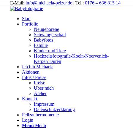
E-Mail:
info@michaela-pelzer.de
| Tel.:
0176 – 636 815 14
Start
Portfolio
Neugeborene
Schwangerschaft
Babyfotos
Familie
Kinder und Tiere
Hochzeitsfotografie-Koeln-Noervenich-
Kerpen-Düren
Ich bin Michaela
Aktionen
Infos / Preise
Preise
Über mich
Atelier
Kontakt
Impressum
Datenschutzerklärung
Fellzaubermomente
Login
Menü
Menü