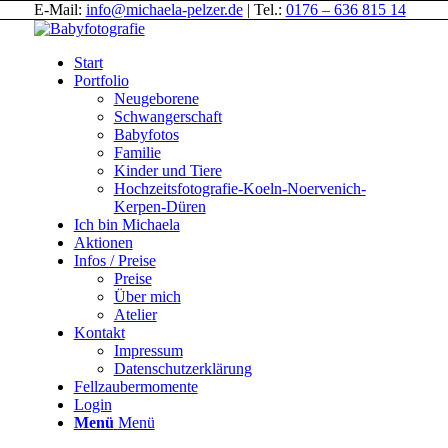
E-Mail:
info@michaela-pelzer.de
| Tel.:
0176 – 636 815 14
Start
Portfolio
Neugeborene
Schwangerschaft
Babyfotos
Familie
Kinder und Tiere
Hochzeitsfotografie-Koeln-Noervenich-
Kerpen-Düren
Ich bin Michaela
Aktionen
Infos / Preise
Preise
Über mich
Atelier
Kontakt
Impressum
Datenschutzerklärung
Fellzaubermomente
Login
Menü
Menü