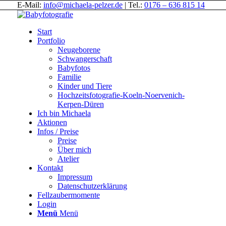
E-Mail:
info@michaela-pelzer.de
| Tel.:
0176 – 636 815 14
Start
Portfolio
Neugeborene
Schwangerschaft
Babyfotos
Familie
Kinder und Tiere
Hochzeitsfotografie-Koeln-Noervenich-
Kerpen-Düren
Ich bin Michaela
Aktionen
Infos / Preise
Preise
Über mich
Atelier
Kontakt
Impressum
Datenschutzerklärung
Fellzaubermomente
Login
Menü
Menü