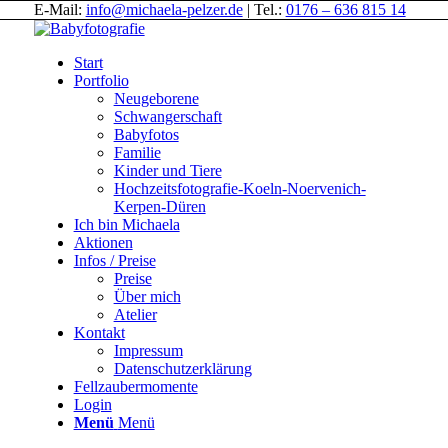
E-Mail:
info@michaela-pelzer.de
| Tel.:
0176 – 636 815 14
Start
Portfolio
Neugeborene
Schwangerschaft
Babyfotos
Familie
Kinder und Tiere
Hochzeitsfotografie-Koeln-Noervenich-
Kerpen-Düren
Ich bin Michaela
Aktionen
Infos / Preise
Preise
Über mich
Atelier
Kontakt
Impressum
Datenschutzerklärung
Fellzaubermomente
Login
Menü
Menü