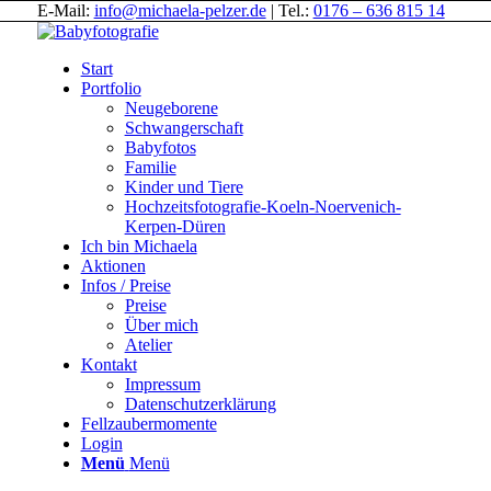
E-Mail:
info@michaela-pelzer.de
| Tel.:
0176 – 636 815 14
Start
Portfolio
Neugeborene
Schwangerschaft
Babyfotos
Familie
Kinder und Tiere
Hochzeitsfotografie-Koeln-Noervenich-
Kerpen-Düren
Ich bin Michaela
Aktionen
Infos / Preise
Preise
Über mich
Atelier
Kontakt
Impressum
Datenschutzerklärung
Fellzaubermomente
Login
Menü
Menü