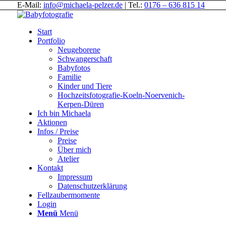
E-Mail:
info@michaela-pelzer.de
| Tel.:
0176 – 636 815 14
Start
Portfolio
Neugeborene
Schwangerschaft
Babyfotos
Familie
Kinder und Tiere
Hochzeitsfotografie-Koeln-Noervenich-
Kerpen-Düren
Ich bin Michaela
Aktionen
Infos / Preise
Preise
Über mich
Atelier
Kontakt
Impressum
Datenschutzerklärung
Fellzaubermomente
Login
Menü
Menü