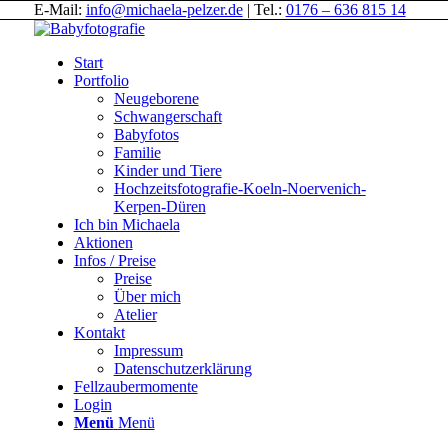
E-Mail:
info@michaela-pelzer.de
| Tel.:
0176 – 636 815 14
Start
Portfolio
Neugeborene
Schwangerschaft
Babyfotos
Familie
Kinder und Tiere
Hochzeitsfotografie-Koeln-Noervenich-
Kerpen-Düren
Ich bin Michaela
Aktionen
Infos / Preise
Preise
Über mich
Atelier
Kontakt
Impressum
Datenschutzerklärung
Fellzaubermomente
Login
Menü
Menü