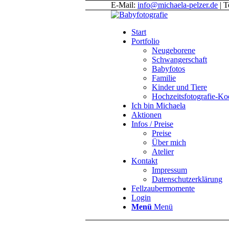
E-Mail:
info@michaela-pelzer.de
| T
Start
Portfolio
Neugeborene
Schwangerschaft
Babyfotos
Familie
Kinder und Tiere
Hochzeitsfotografie-K
Ich bin Michaela
Aktionen
Infos / Preise
Preise
Über mich
Atelier
Kontakt
Impressum
Datenschutzerklärung
Fellzaubermomente
Login
Menü
Menü