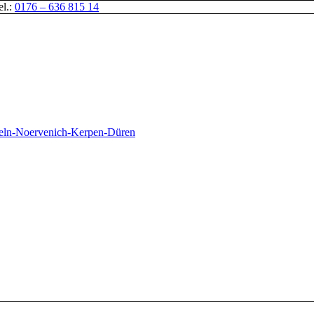
el.:
0176 – 636 815 14
oeln-Noervenich-Kerpen-Düren