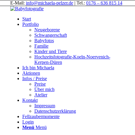
E-Mail:
info@michaela-pelzer.de
| Tel.:
0176 – 636 815 14
Start
Portfolio
Neugeborene
Schwangerschaft
Babyfotos
Familie
Kinder und Tiere
Hochzeitsfotografie-Koeln-Noervenich-
Kerpen-Düren
Ich bin Michaela
Aktionen
Infos / Preise
Preise
Über mich
Atelier
Kontakt
Impressum
Datenschutzerklärung
Fellzaubermomente
Login
Menü
Menü