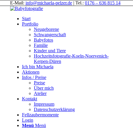
E-Mail:
info@michaela-pelzer.de
| Tel.:
0176 – 636 815 14
Start
Portfolio
Neugeborene
Schwangerschaft
Babyfotos
Familie
Kinder und Tiere
Hochzeitsfotografie-Koeln-Noervenich-
Kerpen-Düren
Ich bin Michaela
Aktionen
Infos / Preise
Preise
Über mich
Atelier
Kontakt
Impressum
Datenschutzerklärung
Fellzaubermomente
Login
Menü
Menü