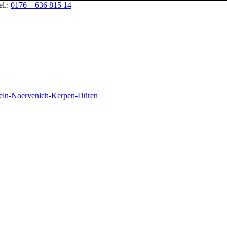
el.:
0176 – 636 815 14
oeln-Noervenich-Kerpen-Düren