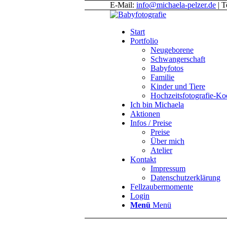
E-Mail:
info@michaela-pelzer.de
| T
Start
Portfolio
Neugeborene
Schwangerschaft
Babyfotos
Familie
Kinder und Tiere
Hochzeitsfotografie-K
Ich bin Michaela
Aktionen
Infos / Preise
Preise
Über mich
Atelier
Kontakt
Impressum
Datenschutzerklärung
Fellzaubermomente
Login
Menü
Menü