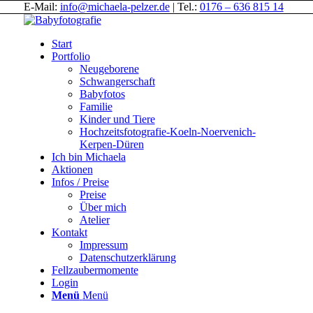
E-Mail:
info@michaela-pelzer.de
| Tel.:
0176 – 636 815 14
Start
Portfolio
Neugeborene
Schwangerschaft
Babyfotos
Familie
Kinder und Tiere
Hochzeitsfotografie-Koeln-Noervenich-
Kerpen-Düren
Ich bin Michaela
Aktionen
Infos / Preise
Preise
Über mich
Atelier
Kontakt
Impressum
Datenschutzerklärung
Fellzaubermomente
Login
Menü
Menü