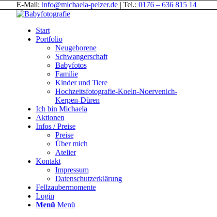
E-Mail:
info@michaela-pelzer.de
| Tel.:
0176 – 636 815 14
Start
Portfolio
Neugeborene
Schwangerschaft
Babyfotos
Familie
Kinder und Tiere
Hochzeitsfotografie-Koeln-Noervenich-
Kerpen-Düren
Ich bin Michaela
Aktionen
Infos / Preise
Preise
Über mich
Atelier
Kontakt
Impressum
Datenschutzerklärung
Fellzaubermomente
Login
Menü
Menü