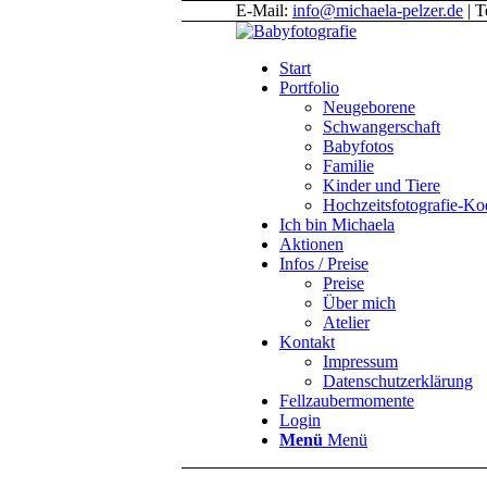
E-Mail:
info@michaela-pelzer.de
| T
Start
Portfolio
Neugeborene
Schwangerschaft
Babyfotos
Familie
Kinder und Tiere
Hochzeitsfotografie-K
Ich bin Michaela
Aktionen
Infos / Preise
Preise
Über mich
Atelier
Kontakt
Impressum
Datenschutzerklärung
Fellzaubermomente
Login
Menü
Menü