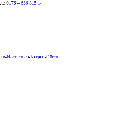
el.:
0176 – 636 815 14
oeln-Noervenich-Kerpen-Düren