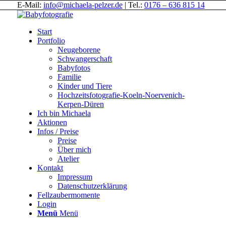
E-Mail:
info@michaela-pelzer.de
| Tel.:
0176 – 636 815 14
Start
Portfolio
Neugeborene
Schwangerschaft
Babyfotos
Familie
Kinder und Tiere
Hochzeitsfotografie-Koeln-Noervenich-
Kerpen-Düren
Ich bin Michaela
Aktionen
Infos / Preise
Preise
Über mich
Atelier
Kontakt
Impressum
Datenschutzerklärung
Fellzaubermomente
Login
Menü
Menü