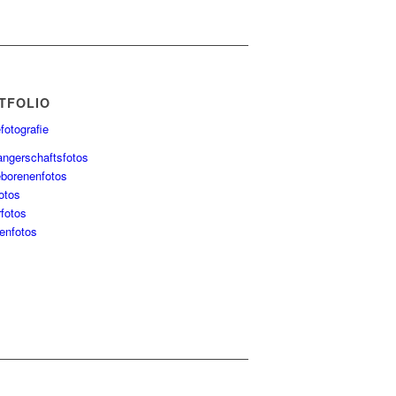
TFOLIO
fotografie
ngerschaftsfotos
borenenfotos
otos
rfotos
ienfotos