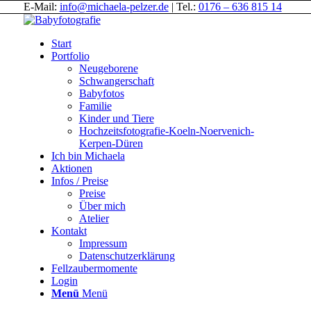
E-Mail:
info@michaela-pelzer.de
| Tel.:
0176 – 636 815 14
Start
Portfolio
Neugeborene
Schwangerschaft
Babyfotos
Familie
Kinder und Tiere
Hochzeitsfotografie-Koeln-Noervenich-
Kerpen-Düren
Ich bin Michaela
Aktionen
Infos / Preise
Preise
Über mich
Atelier
Kontakt
Impressum
Datenschutzerklärung
Fellzaubermomente
Login
Menü
Menü