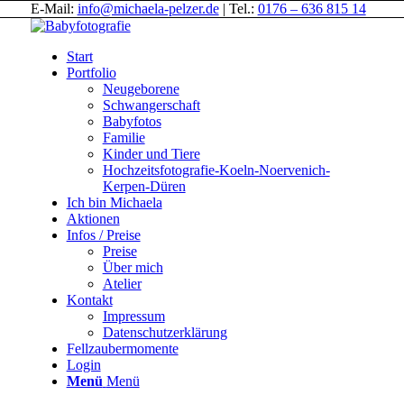
E-Mail:
info@michaela-pelzer.de
| Tel.:
0176 – 636 815 14
Start
Portfolio
Neugeborene
Schwangerschaft
Babyfotos
Familie
Kinder und Tiere
Hochzeitsfotografie-Koeln-Noervenich-
Kerpen-Düren
Ich bin Michaela
Aktionen
Infos / Preise
Preise
Über mich
Atelier
Kontakt
Impressum
Datenschutzerklärung
Fellzaubermomente
Login
Menü
Menü