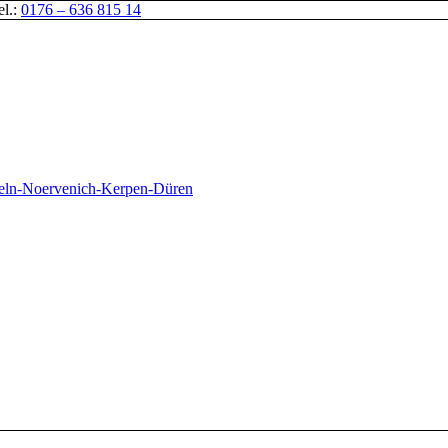
el.:
0176 – 636 815 14
oeln-Noervenich-Kerpen-Düren