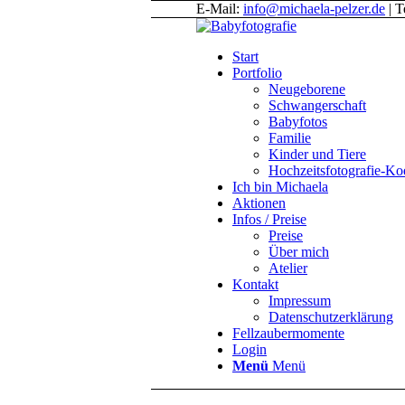
E-Mail:
info@michaela-pelzer.de
| T
Start
Portfolio
Neugeborene
Schwangerschaft
Babyfotos
Familie
Kinder und Tiere
Hochzeitsfotografie-K
Ich bin Michaela
Aktionen
Infos / Preise
Preise
Über mich
Atelier
Kontakt
Impressum
Datenschutzerklärung
Fellzaubermomente
Login
Menü
Menü