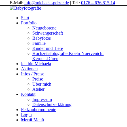
E-Mail:
info@michaela-pelzer.de
| Tel.:
0176 – 636 815 14
Start
Portfolio
Neugeborene
Schwangerschaft
Babyfotos
Familie
Kinder und Tiere
Hochzeitsfotografie-Koeln-Noervenich-
Kerpen-Düren
Ich bin Michaela
Aktionen
Infos / Preise
Preise
Über mich
Atelier
Kontakt
Impressum
Datenschutzerklärung
Fellzaubermomente
Login
Menü
Menü