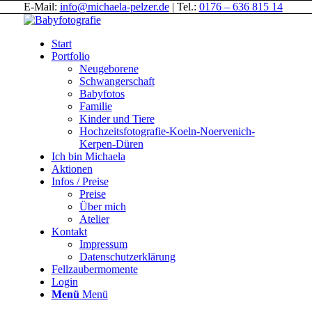
E-Mail:
info@michaela-pelzer.de
| Tel.:
0176 – 636 815 14
Start
Portfolio
Neugeborene
Schwangerschaft
Babyfotos
Familie
Kinder und Tiere
Hochzeitsfotografie-Koeln-Noervenich-
Kerpen-Düren
Ich bin Michaela
Aktionen
Infos / Preise
Preise
Über mich
Atelier
Kontakt
Impressum
Datenschutzerklärung
Fellzaubermomente
Login
Menü
Menü