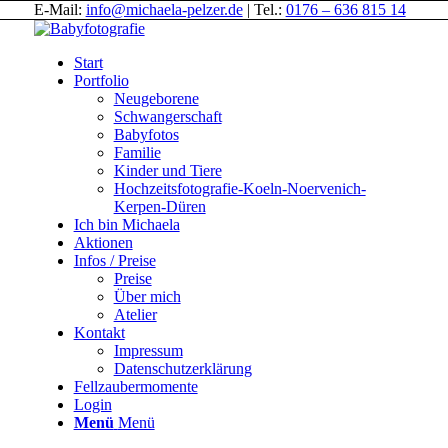
E-Mail:
info@michaela-pelzer.de
| Tel.:
0176 – 636 815 14
Start
Portfolio
Neugeborene
Schwangerschaft
Babyfotos
Familie
Kinder und Tiere
Hochzeitsfotografie-Koeln-Noervenich-
Kerpen-Düren
Ich bin Michaela
Aktionen
Infos / Preise
Preise
Über mich
Atelier
Kontakt
Impressum
Datenschutzerklärung
Fellzaubermomente
Login
Menü
Menü