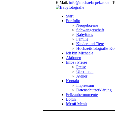
E-Mail:
info@michaela-pelzer.de
| T
Start
Portfolio
Neugeborene
Schwangerschaft
Babyfotos
Familie
Kinder und Tiere
Hochzeitsfotografie-K
Ich bin Michaela
Aktionen
Infos / Preise
Preise
Über mich
Atelier
Kontakt
Impressum
Datenschutzerklärung
Fellzaubermomente
Login
Menü
Menü