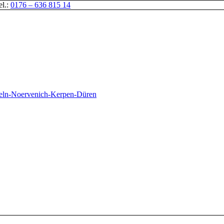
el.:
0176 – 636 815 14
oeln-Noervenich-Kerpen-Düren