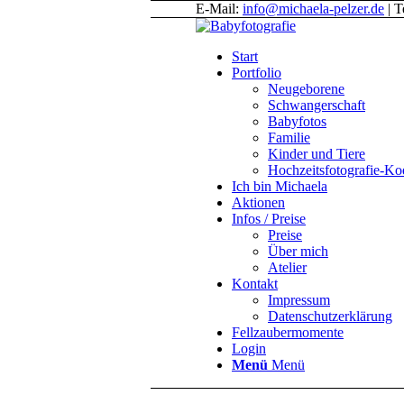
E-Mail:
info@michaela-pelzer.de
| T
Start
Portfolio
Neugeborene
Schwangerschaft
Babyfotos
Familie
Kinder und Tiere
Hochzeitsfotografie-K
Ich bin Michaela
Aktionen
Infos / Preise
Preise
Über mich
Atelier
Kontakt
Impressum
Datenschutzerklärung
Fellzaubermomente
Login
Menü
Menü