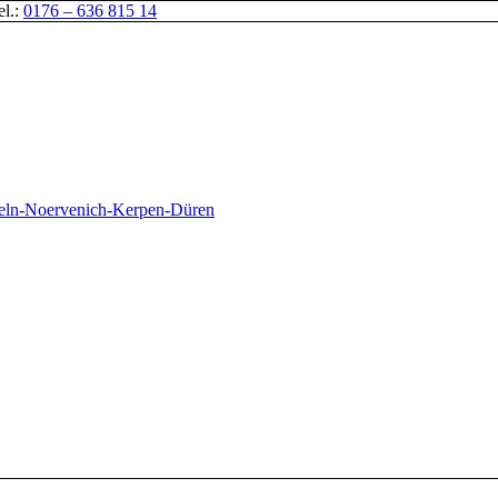
el.:
0176 – 636 815 14
oeln-Noervenich-Kerpen-Düren